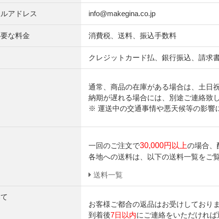
ールアドレス
info@makegina.co.jp
必要な料金
消費税、送料、振込手数料
て
クレジットカード払、銀行振込、請求
通常、商品の在庫がある場合は、土日
納期が遅れる場合には、別途ご連絡致
※ 運送中の交通事情や悪天候等の影響
一回のご注文で
30,000円以上
の場合、
各地への送料は、以下の送料一覧をご
送料一覧
いて
お客様ご都合の返品はお受けしており
到着後
7日以内
にご連絡をいただければ