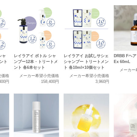
シャ
レイラアイ ボトル シャ
レイラアイ お試しサシェ
DRBB Fヘ
ント
ンプー12本・トリートメ
シャンプー トリートメン
Ex 60mL
ント 各6本セット
ト 各10ml×10個セット
メーカー
売価格
メーカー希望小売価格
メーカー希望小売価格
,400円
158,400円
3,960円