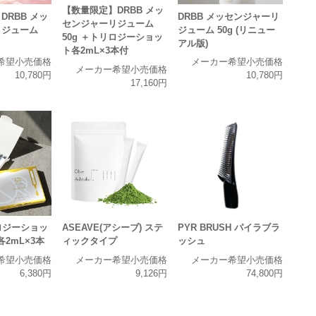
【数量限定】DRBB メッ
DRBB メッ
DRBB メッセンジャーリ
センジャーリジューム
リジューム
ジューム 50g (リニュー
50g ＋トリロジーショッ
アル版)
ト各2mL×3本付
希望小売価格
メーカー希望小売価格
メーカー希望小売価格
10,780円
10,780円
17,160円
リロジーショッ
ASEAVE(アシーブ) ステ
PYR BRUSH パイラブラ
3 各2mL×3本
ィックタイプ
ッシュ
希望小売価格
メーカー希望小売価格
メーカー希望小売価格
6,380円
9,126円
74,800円