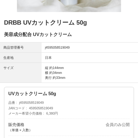
DRBB UVカットクリーム 50g
美容成分配合 UVカットクリーム
商品管理番号
j4595058519049
生産地
日本
サイズ
縦 約144mm
横 約34mm
奥行 約33mm
UVカットクリーム 50g
品番
j4595058519049
JANコード
4595058519049
メーカー希望小売価格
6,380円
販売価格
会員のみ公開
（単価 × 入数）