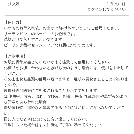
注文数
ご注文には
ログイン
してください
【使い方】
いつものお手入れ後、お出かけ前のUVケアとしてご使用ください。
サーモンピンクのベージュのお色味です。
洗顔だけで落とすことができます。
ピーリング後のセンシティブなお肌におすすめです。
【注意事項】
お肌に異常が生じていないかよく注意して使用してください。
化粧品がお肌に合わないとき即ち次のような場合には、使用を中止して
ください。
そのまま化粧品類の使用を続けますと、症状を悪化させることがありま
すので、
皮膚科専門医等にご相談されることをおすすめします。
(1)使用中、赤み、はれ、かゆみ、刺激、色抜け(白斑等)や黒ずみのよう
な異常があらわれた場合
傷や腫れ物、湿疹など異常のある部位にはお使いにならないでくださ
い。
目に入ったときはただちに洗い流してください。
衣服についた場合はすぐに洗剤で丁寧に洗ってください。