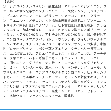
【成分】
水、シクロペンタシロキサン、酸化亜鉛、ＰＥＧ－１０ジメチコン、ジ
エチルヘキサン酸ネオペンチルグリコール、酸化チタン、（ジメチコン
／ビニルジメチコン）クロスポリマー、ジメチコン、ＢＧ、グリセリ
ン、フェニルトリメチコン、ヒト脂肪由来間葉系細胞エクソソーム、ヒ
トサイタイ間葉幹細胞エクソソーム、ヒト歯髄細胞順化培養液、プラセ
ンタエキス、加水分解ＤＮＡ－Ｎａ、ヒアルロン酸クロスポリマー－２
－Ｎａ、ヒアルロン酸Ｎａ、アセチルヒアルロン酸Ｎａ、加水分解ヒア
ルロン酸Ｎａ、ダマスクバラ花水、トウミツ、ポルフィリジウムクルエ
ンタムエキス、エチルメチルピリミドキノリンジオン、ムコ多糖、水溶
性プロテオグリカン、ツボクサ葉／茎エキス、クランベリー果実エキ
ス、ユズ果実エキス、アロエベラ葉エキス、クロレラエキス、アーチチ
ョーク葉エキス、ハトムギ種子エキス、トコフェロール、トレハロー
ス、酒粕エキス、グリチルリチン酸２Ｋ、エチルヘキシルグリセリン、
１，２－ヘキサンジオール、海水、シリカ、ペンチレングリコール、カ
プリリルグリコール、ステアロイルグルタミン酸２Ｎａ、ビオサッカリ
ドガム－１、カルボキシメチルキトサン、カラスムギ穀粒エキス、プロ
パンジオール、メチコン、セスキイソステアリン酸ソルビタン、イソス
テアリン酸、ジステアルジモニウムヘクトライト、ＰＥＧ－９ポリジメ
チルシロキシエチルジメチコン、塩化Ｎａ、ヒドロキシアセトフェノ
ン、水酸化Ａｌ、フェノキシエタノール、酸化鉄