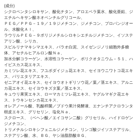
(成分)
シクロペンタシロキサン、酸化チタン、アロエベラ葉水、酸化亜鉛、ジ
エチルヘキサン酸ネオペンチルグリコール、
ＰＥＧ／ＰＰＧ－１９／１９ジメチコン、ジメチコン、プロパンジオー
ル、水酸化Ａｌ、
ラウリルＰＥＧ－９ポリジメチルシロキシエチルジメチコン、イソステ
アリン酸、シリカ、
スピルリナマキシマエキス、パラオ白泥、スイゼンジノリ細胞外多糖
体、アセチルヒアルロン酸Ｎａ、
加水分解コラーゲン、水溶性コラーゲン、ポリクオタニウム－５１、ハ
イビスカス花エキス、
カミツレ花エキス、フユボダイジュ花エキス、セイヨウニワトコ花エキ
ス、パリエタリアエキス、
ゼニアオイ花エキス、セイヨウオトギリソウ花／葉／茎エキス、アルニ
カ花エキス、セイヨウキズタ葉／茎エキス、
キュウリ果実エキス、ローマカミツレ花エキス、ヤグルマギク花エキ
ス、トウキンセンカ花エキス、
オレアノール酸、乳酸桿菌／ブドウ果汁発酵液、エナンチアクロランタ
樹皮エキス、グリセリン、塩化Ｎａ、
スクロース、（ベヘン酸／エイコサン二酸）グリセリル、ハイドロゲン
ジメチコン、
トリメチルシロキシフェニルジメチコン、リンゴ酸ジイソステアリル、
ステアリン酸、水、ＢＧ、ヤシ油脂肪酸ＢＧ、