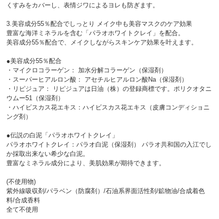
くすみをカバーし、表情ジワによるヨレも防ぎます。
3.美容成分55％配合でしっとり メイク中も美容マスクのケア効果
豊富な海洋ミネラルを含む「パラオホワイトクレイ」を配合。
美容成分55％配合で、メイクしながらスキンケア効果を叶えます。
●美容成分55％配合
・マイクロコラーゲン： 加水分解コラーゲン（保湿剤）
・スーパーヒアルロン酸： アセチルヒアルロン酸Na（保湿剤）
・リピジュア： リピジュアは日油（株）の登録商標です。ポリクオタニ
ウムー51（保湿剤）
・ハイビスカス花エキス：ハイビスカス花エキス（皮膚コンディショニ
ング剤）
●伝説の白泥「パラオホワイトクレイ」
パラオホワイトクレイ：パラオ白泥（保湿剤） パラオ共和国の入江でし
か採取出来ない希少な白泥。
豊富なミネラル成分により、美肌効果が期待できます。
(不使用物)
紫外線吸収剤/パラベン（防腐剤）/石油系界面活性剤/鉱物油/合成着色
料/合成香料
全て不使用