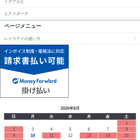
イデアルビ
エクスボーテ
ページメニュー
レイラアイの使い方
2026年8月
日
月
火
水
木
金
土
1
2
3
4
5
6
7
8
9
10
11
12
13
14
15