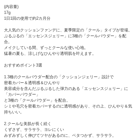
(内容量)
17g
1日1回の使用で約2カ月分
大人気のクッションファンデに、夏季限定の「クール」タイプが登場。
ぷるぷるの「エッセンスジェリー」に3種の「クールパウダー」を配
合。
メイクしている間、ずっとクールな使い心地。
猛暑の夏も、涼しげなひんやり透明肌を叶えます。
おすすめポイント3選
1.3種のクールパウダー配合の「クッションジェリー」設計で
密着カバー＆透明感＆ひんやり
美容成分を含んだぷるぷるした弾力のある「エッセンスジェリー」に
「カバーパウダー」
と3種の「クールパウダー」を配合。
シミや毛穴を密着カバーするのに透明感があり、その上、ひんやり＆気
持ちいい。
2.クールな美肌が長く続く
くずさず、サラサラ、ヨレにくい
みずみずしく伸びてツヤがあるのに、ベタつかず、サラサラ。