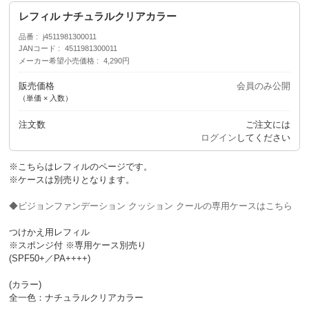
レフィル ナチュラルクリアカラー
品番
j4511981300011
JANコード
4511981300011
メーカー希望小売価格
4,290円
販売価格
会員のみ公開
（単価 × 入数）
注文数
ご注文には
ログイン
してください
※こちらはレフィルのページです。
※ケースは別売りとなります。
◆ビジョンファンデーション クッション クールの専用ケースはこちら
つけかえ用レフィル
※スポンジ付 ※専用ケース別売り
(SPF50+／PA++++)
(カラー)
全一色：ナチュラルクリアカラー