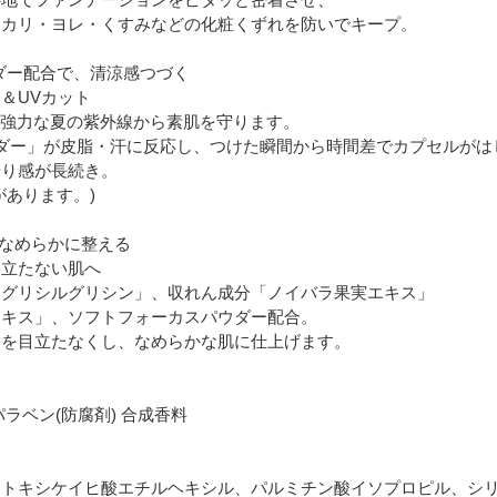
テカリ・ヨレ・くすみなどの化粧くずれを防いでキープ。
ウダー配合で、清涼感つづく
＆UVカット
++で、強力な夏の紫外線から素肌を守ります。
ダー」が皮脂・汗に反応し、つけた瞬間から時間差でカプセルがは
やり感が長続き。
があります。)
、なめらかに整える
目立たない肌へ
「グリシルグリシン」、収れん成分「ノイバラ果実エキス」
エキス」、ソフトフォーカスパウダー配合。
凸を目立たなくし、なめらかな肌に仕上げます。
ラベン(防腐剤) 合成香料
メトキシケイヒ酸エチルヘキシル、パルミチン酸イソプロピル、シ