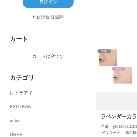
ログイン
新規会員登録
カート
カートは空です
カテゴリ
レイラアイ
EXOLEAN
ラベンダーカラ
vi-bo
品番
j4511981310
JANコード
45119
DRBB