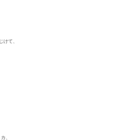
じけて、
リカ、