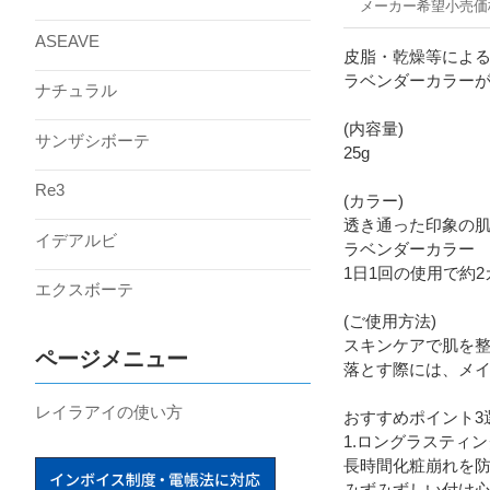
メーカー希望小売価
ASEAVE
皮脂・乾燥等によ
ラベンダーカラー
ナチュラル
(内容量)
サンザシボーテ
25g
Re3
(カラー)
透き通った印象の
イデアルビ
ラベンダーカラー
1日1回の使用で約2
エクスボーテ
(ご使用方法)
スキンケアで肌を整
ページメニュー
落とす際には、メ
レイラアイの使い方
おすすめポイント3
1.ロングラスティ
長時間化粧崩れを
みずみずしい付け