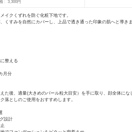
格
3,300円
るメイクくずれを防ぐ化粧下地です。
が、くすみを自然にカバーし、上品で透き通った印象の肌へと導き
肌に整える
カ月分
えた後、適量(大きめのパール粒大目安）を手に取り、顔全体にな
イク落としのご使用をおすすめします。
選
ング設計
防止
心地でファンデーションをピタッと密着させ、