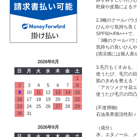
乾燥や皮脂による
2.3種のクールパ
ひんやり気持ち良く
SPF50+/PA+
「3種のクールパウ
気持ちの良いひん
(清涼感には個人差
2026年8月
3.毛穴もくすみも
日
月
火
水
木
金
土
使うたび、毛穴の
1
肌のきめを整える
2
3
4
5
6
7
8
「アカツメクサ花
9
10
11
12
13
14
15
使うたび毛穴の凹
16
17
18
19
20
21
22
23
24
25
26
27
28
29
(不使用物)
30
31
石油系界面活性剤 パ
2026年9月
（成分）
水、エタノール、
日
月
火
水
木
金
土