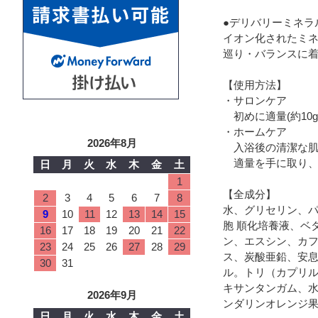
●デリバリーミネラ
イオン化されたミ
巡り・バランスに
【使用方法】
・サロンケア
初めに適量(約10
・ホームケア
2026年8月
入浴後の清潔な肌
適量を手に取り、
日
月
火
水
木
金
土
1
【全成分】
2
3
4
5
6
7
8
水、グリセリン、パ
9
10
11
12
13
14
15
胞 順化培養液、ベ
16
17
18
19
20
21
22
ン、エスシン、カフ
23
24
25
26
27
28
29
ス、炭酸亜鉛、安息
30
31
ル。トリ（カプリル
キサンタンガム、水
2026年9月
ンダリンオレンジ果
日
月
火
水
木
金
土