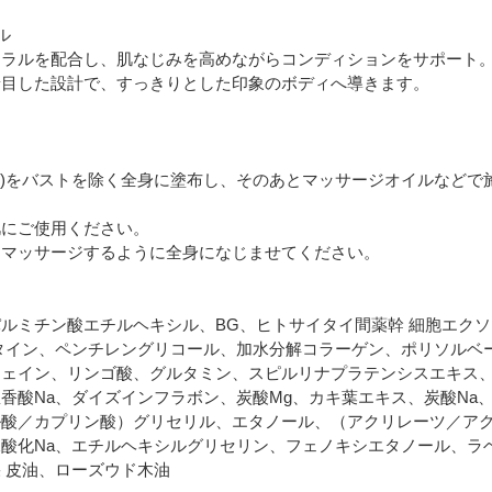
ル
ネラルを配合し、肌なじみを高めながらコンディションをサポート
着目した設計で、すっきりとした印象のボディへ導きます。
g)をバストを除く全身に塗布し、そのあとマッサージオイルなどで
にご使用ください。
マッサージするように全身になじませてください。
ルミチン酸エチルヘキシル、BG、ヒトサイタイ間薬幹 細胞エク
タイン、ペンチレングリコール、加水分解コラーゲン、ポリソルベ
ェイン、リンゴ酸、グルタミン、スピルリナプラテンシスエキス、
香酸Na、ダイズインフラボン、炭酸Mg、カキ葉エキス、炭酸Na
酸／カプリン酸）グリセリル、エタノール、（アクリレーツ／アクリ
酸化Na、エチルヘキシルグリセリン、フェノキシエタノール、ラ
 皮油、ローズウド木油