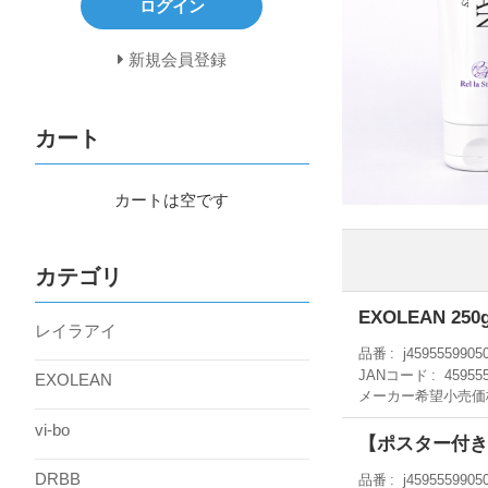
ログイン
新規会員登録
カート
カートは空です
カテゴリ
EXOLEAN 250
レイラアイ
品番
j4595559905
JANコード
45955
EXOLEAN
メーカー希望小売価
vi-bo
【ポスター付き6
DRBB
品番
j4595559905