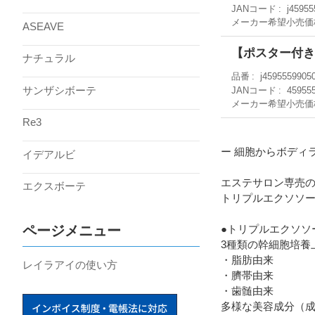
JANコード
j45955
メーカー希望小売価
ASEAVE
【ポスター付き12
ナチュラル
品番
j4595559905
サンザシボーテ
JANコード
45955
メーカー希望小売価
Re3
ー 細胞からボディ
イデアルビ
エステサロン専売
エクスボーテ
トリプルエクソソ
ページメニュー
●トリプルエクソソ
3種類の幹細胞培養
・脂肪由来
レイラアイの使い方
・臍帯由来
・歯髄由来
多様な美容成分（