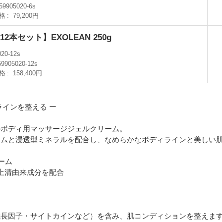
59905020-6s
格
79,200円
本セット】EXOLEAN 250g
020-12s
59905020-12s
格
158,400円
ラインを整える ー
のボディ用マッサージジェルクリーム。
ームと浸透型ミネラルを配合し、なめらかなボディラインと美しい
ーム
上清由来成分を配合
成長因子・サイトカインなど）を含み、肌コンディションを整えま