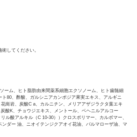
。
施術してください。
ソソーム、ヒト脂肪由来間薬系細胞エクソノーム、ヒト歯髄細
ート80、酢酸、ガルシニアカンポジア果実エキス、アルギニ
花崗岩、炭酸C a、カルニチン、メリアアザジラクタ葉エキ
、炭酸K、チョウジエキス、メントール、ベヘニルアルコー
ル酸アルキル（C 10-30））クロスポリマー、カルボマー、
ベンダー 油、ニオイテンジクアオイ花油、パルマローザ油、マ